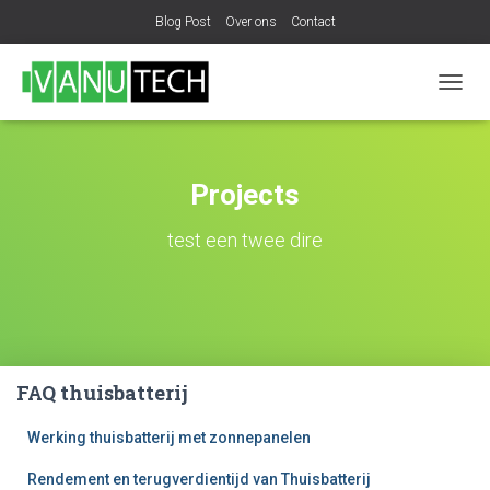
Blog Post
Over ons
Contact
NAVIG
WISSE
Projects
test een twee dire
FAQ thuisbatterij
Werking thuisbatterij met zonnepanelen​​
Rendement en terugverdientijd van Thuisbatterij