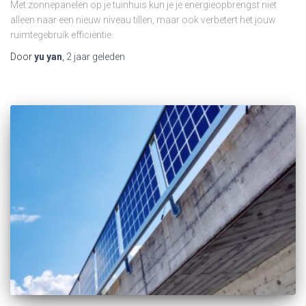
Met zonnepanelen op je tuinhuis kun je je energieopbrengst niet
alleen naar een nieuw niveau tillen, maar ook verbetert het jouw
ruimtegebruik efficiëntie.
Door
yu yan
,
2 jaar
geleden