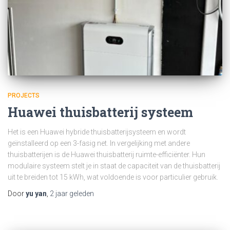
PROJECTS
Huawei thuisbatterij systeem
Het is een Huawei hybride thuisbatterijsysteem en wordt
geïnstalleerd op een 3-fasig net. In vergelijking met andere
thuisbatterijen is de Huawei thuisbatterij ruimte-efficiënter. Hun
modulaire systeem stelt je in staat de capaciteit van de thuisbatterij
uit te breiden tot 15 kWh, wat voldoende is voor particulier gebruik.
Door
yu yan
,
2 jaar
geleden