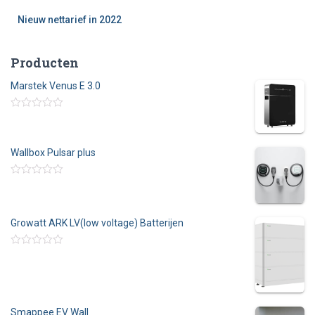
Nieuw nettarief in 2022
Producten
Marstek Venus E 3.0
W
a
a
r
Wallbox Pulsar plus
d
e
r
W
i
a
n
a
g
r
0
Growatt ARK LV(low voltage) Batterijen
d
u
e
i
r
t
i
W
5
n
a
g
a
0
r
u
d
i
e
Smappee EV Wall
t
r