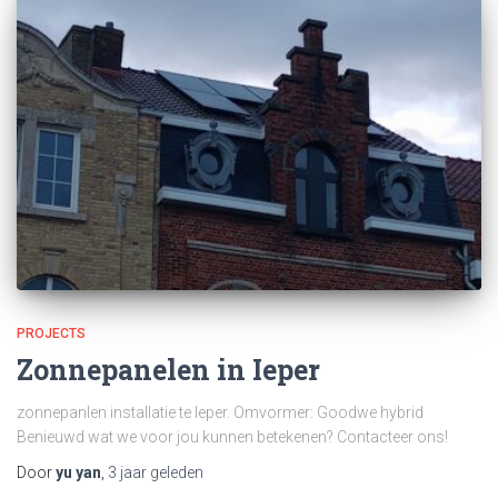
PROJECTS
Zonnepanelen in Ieper
zonnepanlen installatie te Ieper. Omvormer: Goodwe hybrid
Benieuwd wat we voor jou kunnen betekenen? Contacteer ons!
Door
yu yan
,
3 jaar
geleden