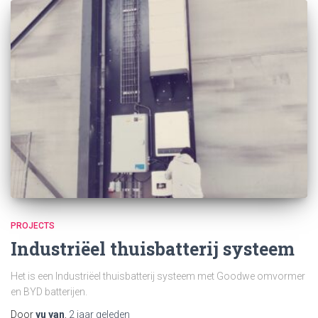
PROJECTS
Industriëel thuisbatterij systeem
Het is een Industriëel thuisbatterij systeem met Goodwe omvormer
en BYD batterijen.
Door
yu yan
,
2 jaar
geleden