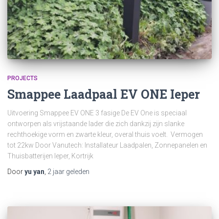
PROJECTS
Smappee Laadpaal EV ONE Ieper
Uitvoering Smappee EV ONE 3 fasige De EV One is speciaal
ontworpen als vrijstaande lader die zich dankzij zijn slanke
rechthoekige vorm en zwarte kleur, overal thuis voelt. Vermogen
tot 22kw Door Vanutech: Installateur Laadpalen, Zonnepanelen en
Thuisbatterijen Ieper, Kortrijk
Door
yu yan
,
2 jaar
geleden