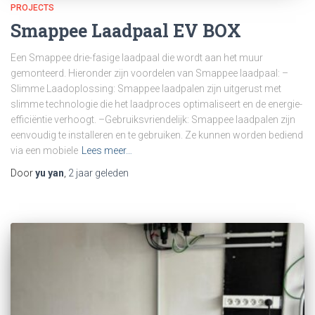
PROJECTS
Smappee Laadpaal EV BOX
Een Smappee drie-fasige laadpaal die wordt aan het muur
gemonteerd. Hieronder zijn voordelen van Smappee laadpaal: –
Slimme Laadoplossing: Smappee laadpalen zijn uitgerust met
slimme technologie die het laadproces optimaliseert en de energie-
efficiëntie verhoogt. –Gebruiksvriendelijk: Smappee laadpalen zijn
eenvoudig te installeren en te gebruiken. Ze kunnen worden bediend
via een mobiele
Lees meer…
Door
yu yan
,
2 jaar
geleden