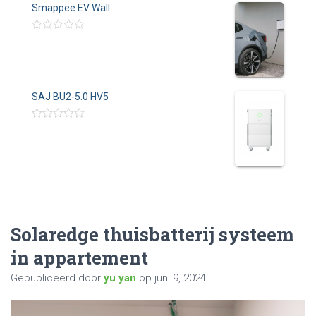
Smappee EV Wall
t
r
5
i
n
g
W
0
a
u
a
i
r
t
d
5
e
SAJ BU2-5.0 HV5
r
i
n
g
W
0
a
u
a
i
r
t
d
5
e
r
i
n
g
0
Solaredge thuisbatterij systeem
u
i
in appartement
t
5
Gepubliceerd door
yu yan
op
juni 9, 2024