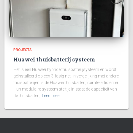
PROJECTS
Huawei thuisbatterij systeem
Het is een Huawei hybride thuisbatterijsysteem en wordt
geïnstalleerd op een 3-fasig net. In vergelijking met andere
thuisbatterijen is de Huawei thuisbatterij ruimte-efficiënter.
Hun modulaire systeem stelt je in staat de capaciteit van
de thuisbatterij
Lees meer…