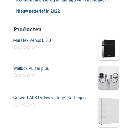
Nieuw nettarief in 2022
Producten
Marstek Venus E 3.0
W
a
a
r
Wallbox Pulsar plus
d
e
r
W
i
a
n
a
g
r
0
Growatt ARK LV(low voltage) Batterijen
d
u
e
i
r
t
i
W
5
n
a
g
a
0
r
u
d
i
e