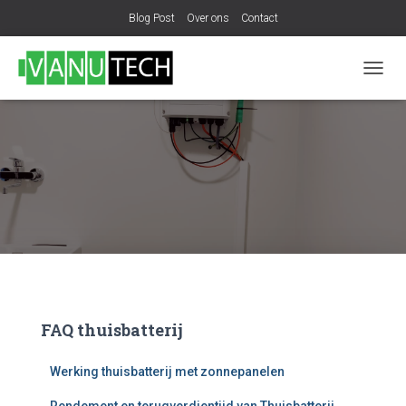
Blog Post
Over ons
Contact
N
A
V
I
G
A
T
I
E
W
I
S
S
E
L
FAQ thuisbatterij
E
N
Werking thuisbatterij met zonnepanelen​​
Rendement en terugverdientijd van Thuisbatterij