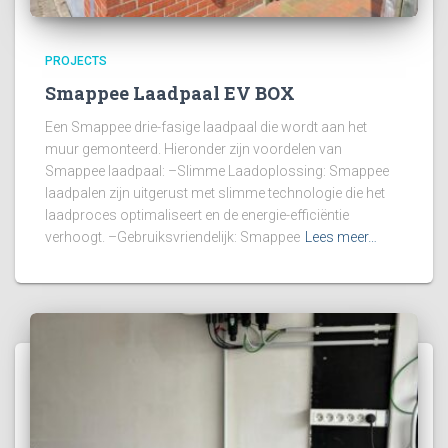
PROJECTS
Smappee Laadpaal EV BOX
Een Smappee drie-fasige laadpaal die wordt aan het
muur gemonteerd. Hieronder zijn voordelen van
Smappee laadpaal: –Slimme Laadoplossing: Smappee
laadpalen zijn uitgerust met slimme technologie die het
laadproces optimaliseert en de energie-efficiëntie
verhoogt. –Gebruiksvriendelijk: Smappee
Lees meer…