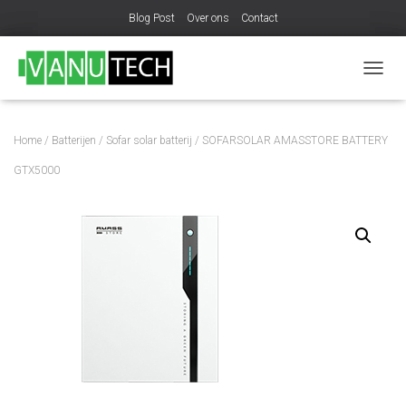
Blog Post
Over ons
Contact
N
A
V
I
Home
/
Batterijen
/
Sofar solar batterij
/ SOFARSOLAR AMASSTORE BATTERY
G
A
GTX5000
T
I
E
W
I
S
S
E
L
E
N